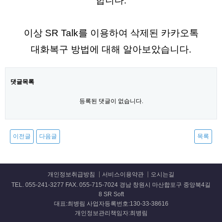
합니다.
이상 SR Talk를 이용하여 삭제된 카카오톡
대화복구 방법에 대해 알아보았습니다.
댓글목록
등록된 댓글이 없습니다.
이전글
다음글
목록
개인정보취급방침
서비스이용약관
오시는길
TEL. 055-241-3277 FAX. 055-715-7024 경남 창원시 마산합포구 중앙북4길
8 SR Soft
대표:최병림 사업자등록번호:130-33-38616
개인정보관리책임자:최병림