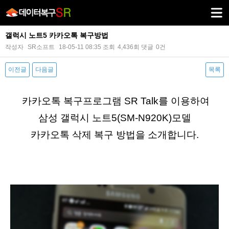
갤럭시 노트5 카카오톡 복구방법
작성자
SR소프트
18-05-11 08:35
조회
4,436회
댓글
0건
이전글
다음글
목록
본문
카카오톡 복구프로그램 SR Talk를 이용하여
삼성 갤럭시 노트5(SM-N920K)모델
카카오톡 삭제 복구 방법을 소개합니다.