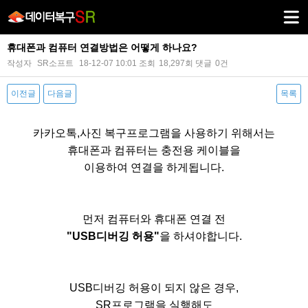
휴대폰과 컴퓨터 연결방법은 어떻게 하나요?
작성자
SR소프트
18-12-07 10:01
조회
18,297회
댓글
0건
이전글
다음글
목록
본문
카카오톡,사진 복구프로그램을
사용하기 위해서는
휴대폰과 컴퓨터는 충전용 케이블을
이용하여 연결을 하게됩니다.​
먼저 컴퓨터와 휴대폰 연결 전
"USB디버깅 허용"​
을 하셔야합니다.
USB디버깅 허용이 되지 않은 경우,
SR프로그램을 실행해도