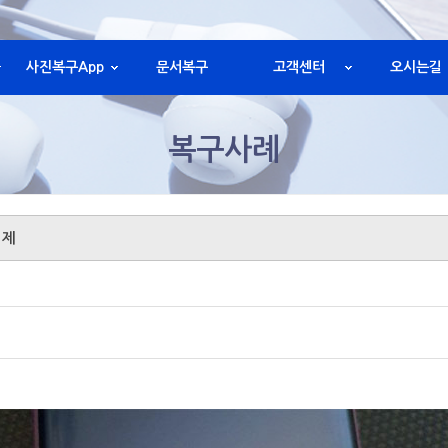
사진복구App
문서복구
고객센터
오시는길
복구사례
해제