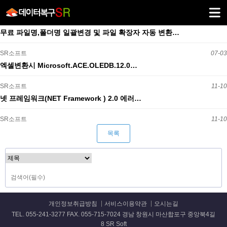
무료 파일명,폴더명 일괄변경 및 파일 확장자 자동 변환…
SR소프트
07-03
엑셀변환시 Microsoft.ACE.OLEDB.12.0…
SR소프트
11-10
넷 프레임워크(NET Framework ) 2.0 에러…
SR소프트
11-10
목록
개인정보취급방침
서비스이용약관
오시는길
TEL. 055-241-3277 FAX. 055-715-7024 경남 창원시 마산합포구 중앙북4길
8 SR Soft