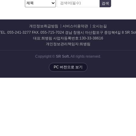
개인정보취급방침
서비스이용약관
오시는길
TEL. 055-241-3277 FAX. 055-715-7024 경남 창원시 마산합포구 중앙북4길 8 SR Sof
대표:최병림 사업자등록번호:130-33-38616
개인정보관리책임자:최병림
Copyright ©
SR Soft.
All rights reserved.
PC 버전으로 보기