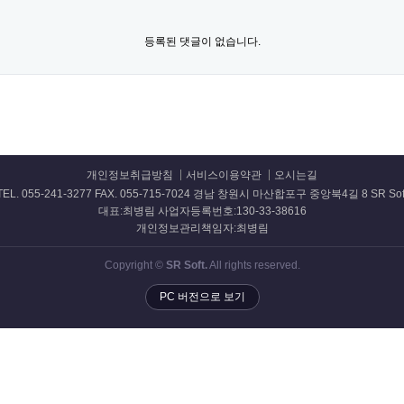
등록된 댓글이 없습니다.
개인정보취급방침
서비스이용약관
오시는길
TEL. 055-241-3277 FAX. 055-715-7024 경남 창원시 마산합포구 중앙북4길 8 SR Sof
대표:최병림 사업자등록번호:130-33-38616
개인정보관리책임자:최병림
Copyright ©
SR Soft.
All rights reserved.
PC 버전으로 보기