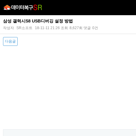
삼성 갤럭시S8 USB디버깅 설정 방법
작성자
SR소프트
18-11-11 21:26
조회
8,627회
댓글
0건
다음글
본문