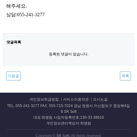
해주세요.
상담:055-241-3277
댓글목록
등록된 댓글이 없습니다.
다음글
목록
개인정보취급방침
서비스이용약관
오시는길
TEL. 055-241-3277 FAX. 055-715-7024 경남 창원시 마산합포구 중앙북4길
8 SR Soft
대표:최병림 사업자등록번호:130-33-38616
개인정보관리책임자:최병림
Copyright ©
SR Soft.
All rights reserved.