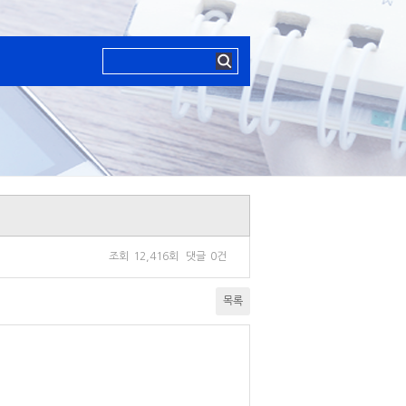
조회
12,416회
댓글
0건
목록